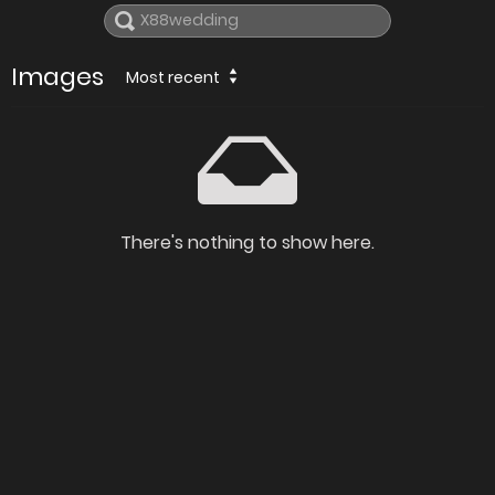
Images
Most recent
There's nothing to show here.