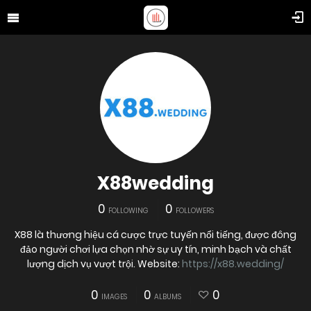
X88wedding
0
0
FOLLOWING
FOLLOWERS
X88 là thương hiệu cá cược trực tuyến nổi tiếng, được đông
đảo người chơi lựa chọn nhờ sự uy tín, minh bạch và chất
lượng dịch vụ vượt trội. Website:
https://x88.wedding/
0
0
0
IMAGES
ALBUMS