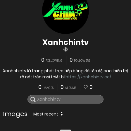
Xanhchintv
0
0
FOLLOWING
FOLLOWERS
Xanhchintv là trang phát trực tiếp bóng đá tốc độ cao, hiển thị
rõ nét trên mọi thiết bị.
https://xanhchintv.cc/
0
0
0
IMAGES
ALBUMS
Images
Most recent