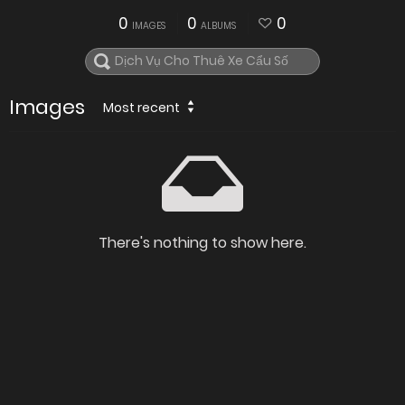
0
0
0
IMAGES
ALBUMS
Images
Most recent
There's nothing to show here.