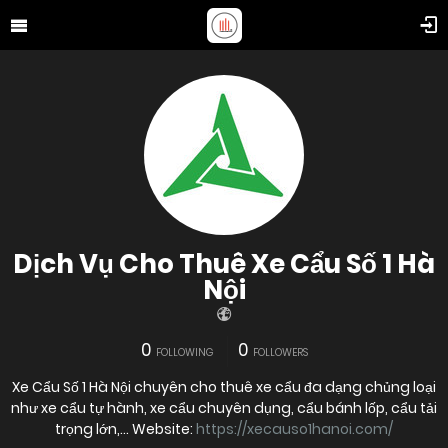
Dịch Vụ Cho Thuê Xe Cẩu Số 1 Hà
Nội
0
0
FOLLOWING
FOLLOWERS
Xe Cẩu Số 1 Hà Nội chuyên cho thuê xe cẩu đa dạng chủng loại
như xe cẩu tự hành, xe cẩu chuyên dụng, cẩu bánh lốp, cẩu tải
trọng lớn,… Website:
https://xecauso1hanoi.com/