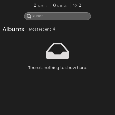
0
0
0
IMAGES
ALBUMS
Albums
Most recent
There's nothing to show here.