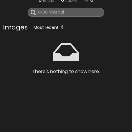
0
0
0
IMAGES
ALBUMS
Images
Most recent
There's nothing to show here.