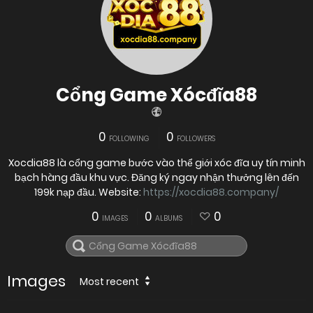
Cổng Game Xócđĩa88
0
0
FOLLOWING
FOLLOWERS
Xocdia88 là cổng game bước vào thể giới xóc đĩa uy tín minh
bạch hàng đầu khu vực. Đăng ký ngay nhận thưởng lên đến
199k nạp đầu. Website:
https://xocdia88.company/
0
0
0
IMAGES
ALBUMS
Images
Most recent