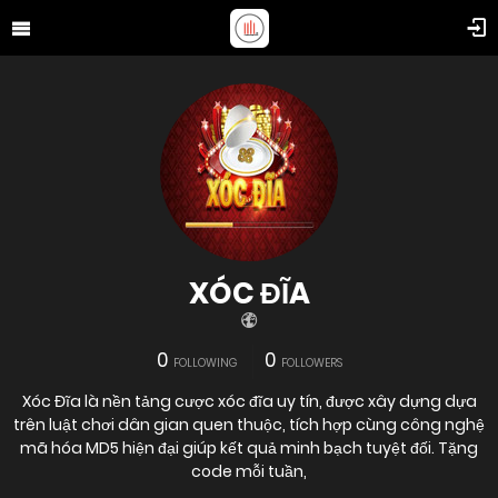
XÓC ĐĨA
0
0
FOLLOWING
FOLLOWERS
Xóc Đĩa là nền tảng cược xóc đĩa uy tín, được xây dựng dựa
trên luật chơi dân gian quen thuộc, tích hợp cùng công nghệ
mã hóa MD5 hiện đại giúp kết quả minh bạch tuyệt đối. Tặng
code mỗi tuần,