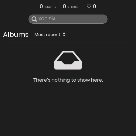
0
0
0
IMAGES
ALBUMS
Albums
Most recent
There's nothing to show here.