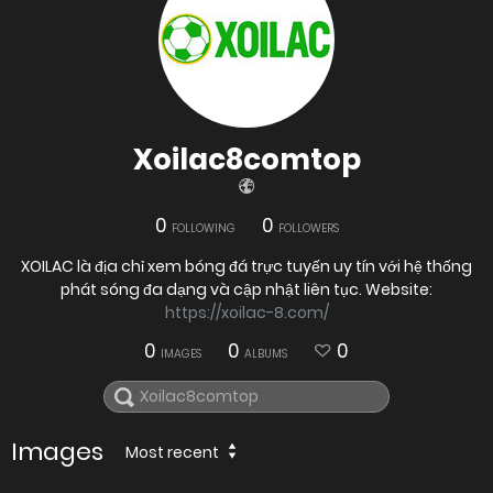
Xoilac8comtop
0
0
FOLLOWING
FOLLOWERS
XOILAC là địa chỉ xem bóng đá trực tuyến uy tín với hệ thống
phát sóng đa dạng và cập nhật liên tục. Website:
https://xoilac-8.com/
0
0
0
IMAGES
ALBUMS
Images
Most recent