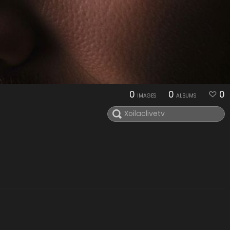
0
0
0
IMAGES
ALBUMS