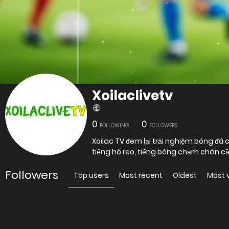
Xoilaclivetv
0
0
FOLLOWING
FOLLOWERS
Xoilac TV đem lại trải nghiệm bóng đ
tiếng hò reo, tiếng bóng chạm chân cầ
Followers
Top users
Most recent
Oldest
Most 