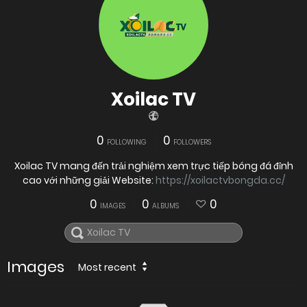
Xoilac TV
0
0
FOLLOWING
FOLLOWERS
Xoilac TV mang đến trải nghiệm xem trực tiếp bóng đá đỉnh
cao với những giải Website:
https://xoilactvbongda.cc/
0
0
0
IMAGES
ALBUMS
Images
Most recent