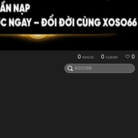
0
0
0
IMAGES
ALBUMS