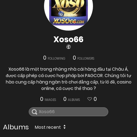
Xoso66
0
0
FOLLOWING
FOLLOWERS
Xoso66 là một trong những nhà cái hàng đầu tại Châu Á,
được cấp phép cá cược hợp pháp bởi PAGCOR. Chúng tôi tự
hào cung cấp hàng ngàn trò chơi đẳng cấp, từ lô đề, casino
online, cá cược thể thao ?
0
0
0
IMAGES
ALBUMS
Albums
Most recent