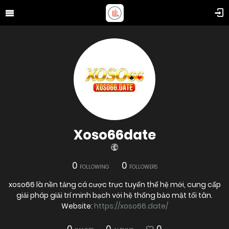
Xoso66date
0
0
FOLLOWING
FOLLOWERS
xoso66 là nền tảng cá cược trực tuyến thế hệ mới, cung cấp
giải pháp giải trí minh bạch với hệ thống bảo mật tối tân.
Website:
https://xoso66.date/