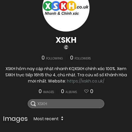
XSKH
0
0
FOLLOWING
FOLLOWERS
XSKH hôm nay cập nhật nhanh KQXSKH chính xác 100%. Xem
SXKH trực tiếp 16h15 thứ 4, chủ nhật. Tra cứu xổ số Khánh Hòa
mới nhất. Website:
https://xskh.co.uk/
0
0
0
IMAGES
ALBUMS
Images
Most recent