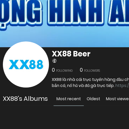
XX88 Beer
0
0
FOLLOWING
FOLLOWERS
XX88 là nhà cái trực tuyến hàng đầu ch
bắn cá, nổ hũ và đá gà trực tiếp.
https:
XX88's Albums
Most recent
Oldest
Most view