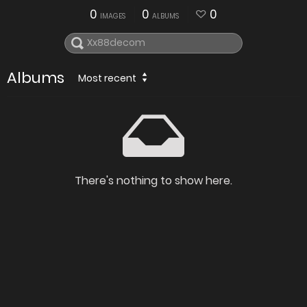
0
0
0
IMAGES
ALBUMS
Albums
Most recent
There's nothing to show here.