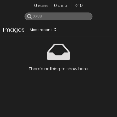
0
0
0
IMAGES
ALBUMS
Images
Most recent
There's nothing to show here.