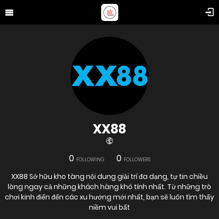
XX88
0
0
FOLLOWING
FOLLOWERS
XX88 Sở hữu kho tàng nội dung giải trí đa dạng, tự tin chiều
lòng ngay cả những khách hàng khó tính nhất. Từ những trò
chơi kinh điển đến các xu hướng mới nhất, bạn sẽ luôn tìm thấy
niềm vui bất