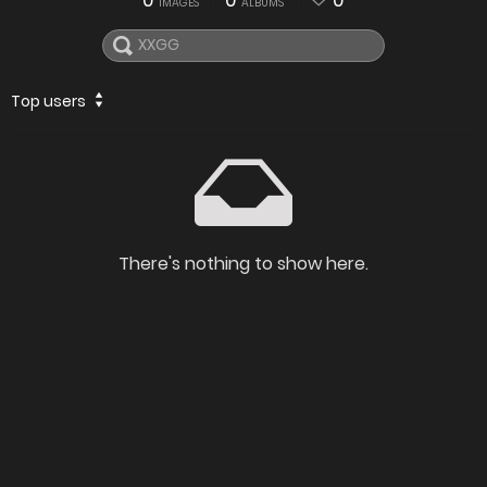
0
0
0
IMAGES
ALBUMS
Top users
There's nothing to show here.