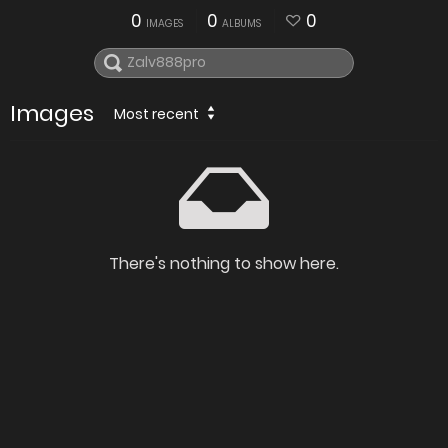
0
0
0
IMAGES
ALBUMS
Images
Most recent
There's nothing to show here.