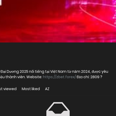
 Đại Dương 2025 nổi tiếng tại Việt Nam từ năm 2024, được yêu
thích bởi nhiều người chơi với hơn 7.5 triệu thành viên. Website:
https://zbet.forex/
Địa chỉ: 2809 ?
t viewed
Most liked
AZ