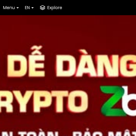
Menu
EN
Explore