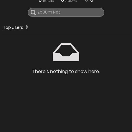
0
0
0
IMAGES
ALBUMS
Top users
There's nothing to show here.