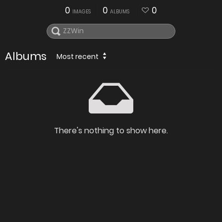
0
0
0
IMAGES
ALBUMS
Albums
Most recent
There's nothing to show here.