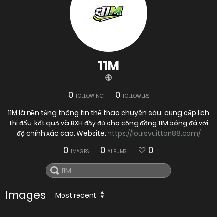
11M
0
0
FOLLOWING
FOLLOWERS
11M là nền tảng thông tin thể thao chuyên sâu, cung cấp lịch
thi đấu, kết quả và BXH đầy đủ cho cộng đồng 11M bóng đá với
độ chính xác cao. Website:
https://louisvuitton88.com/
0
0
0
IMAGES
ALBUMS
Images
Most recent