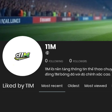
11M
0
0
FOLLOWING
FOLLOWERS
11M là nền tảng thông tin thể thao chuy
đồng 11M bóng đá với độ chính xác cao.
Liked by 11M
Most recent
Oldest
Most viewed