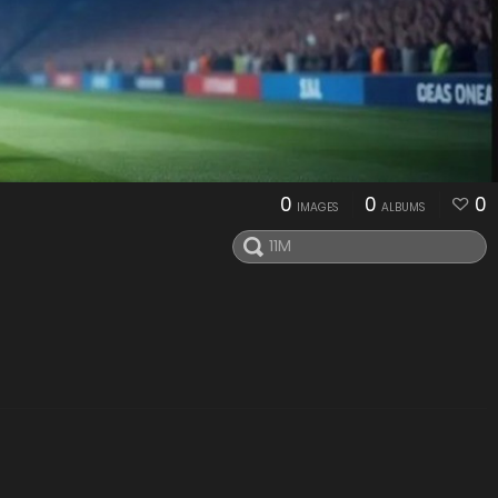
0
0
0
IMAGES
ALBUMS