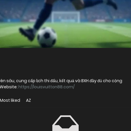
ên sâu, cung cấp lịch thi đấu, kết quả và BXH đầy đủ cho cộng
 Website:
https://louisvuitton88.com/
Most liked
AZ