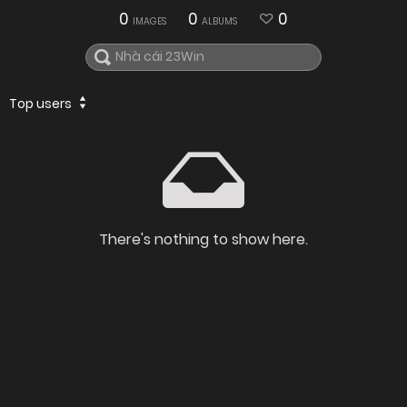
0
0
0
IMAGES
ALBUMS
Top users
There's nothing to show here.