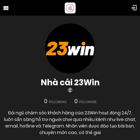
Nhà cái 23Win
0
0
FOLLOWING
FOLLOWERS
Đội ngũ chăm sóc khách hàng của 23Win hoạt động 24/7,
luôn sẵn sàng hỗ trợ người chơi qua nhiều kênh như live chat,
email, hotline và Telegram. Nhân viên được đào tạo bài bản,
chuyên môn cao, có thể giải