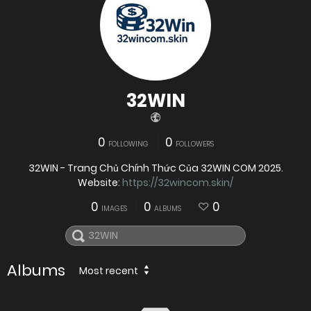
32WIN
0
0
FOLLOWING
FOLLOWERS
32WIN - Trang Chủ Chính Thức Của 32WIN COM 2025.
Website:
https://32wincom.skin/
0
0
0
IMAGES
ALBUMS
Albums
Most recent