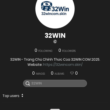
32WIN
0
0
FOLLOWING
FOLLOWERS
32WIN - Trang Chủ Chính Thức Của 32WIN COM 2025.
Website:
https://32wincom.skin/
0
0
0
IMAGES
ALBUMS
Top users