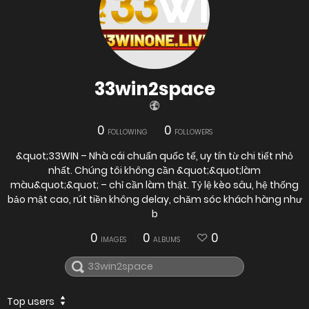
33win2space
0
0
FOLLOWING
FOLLOWERS
&quot;33WIN – Nhà cái chuẩn quốc tế, uy tín từ chi tiết nhỏ
nhất. Chúng tôi không cần &quot;&quot;làm
màu&quot;&quot; – chỉ cần làm thật. Tỷ lệ kèo sâu, hệ thống
bảo mật cao, rút tiền không delay, chăm sóc khách hàng như
b
0
0
0
IMAGES
ALBUMS
Top users