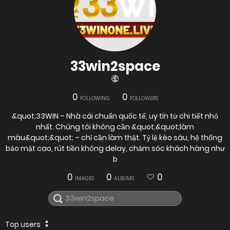
33win2space
0
0
FOLLOWING
FOLLOWERS
&quot;33WIN – Nhà cái chuẩn quốc tế, uy tín từ chi tiết nhỏ
nhất. Chúng tôi không cần &quot;&quot;làm
màu&quot;&quot; – chỉ cần làm thật. Tỷ lệ kèo sâu, hệ thống
bảo mật cao, rút tiền không delay, chăm sóc khách hàng như
b
0
0
0
IMAGES
ALBUMS
Top users