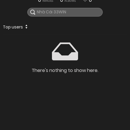
0
0
0
IMAGES
ALBUMS
Top users
There's nothing to show here.