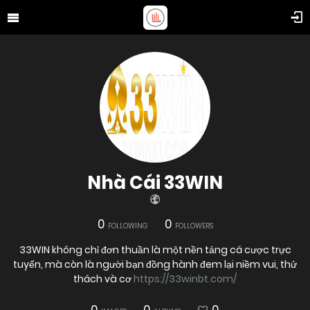
Nhà Cái 33WIN
0
0
FOLLOWING
FOLLOWERS
33WIN không chỉ đơn thuần là một nền tảng cá cược trực
tuyến, mà còn là người bạn đồng hành đem lại niềm vui, thử
thách và cơ
https://33winbt.com/