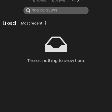
0
0
0
IMAGES
ALBUMS
Liked
Most recent
There's nothing to show here.