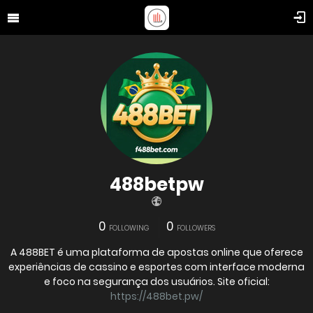
488betpw
0
0
FOLLOWING
FOLLOWERS
A 488BET é uma plataforma de apostas online que oferece
experiências de cassino e esportes com interface moderna
e foco na segurança dos usuários. Site oficial:
https://488bet.pw/