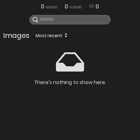
0
0
0
IMAGES
ALBUMS
Images
Most recent
There's nothing to show here.