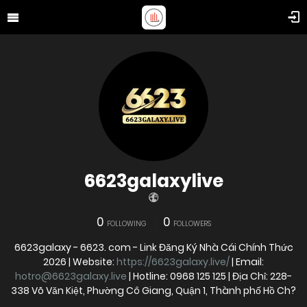
6623galaxylive
0
0
FOLLOWING
FOLLOWERS
6623galaxy - 6623. com - Link Đăng Ký Nhà Cái Chính Thức
2026 | Website:
https://6623galaxy.live/
| Email:
hotro@6623galaxy.live
| Hotline: 0968 125 125 | Địa Chỉ: 228-
338 Võ Văn Kiệt, Phường Cô Giang, Quận 1, Thành phố Hồ Ch?