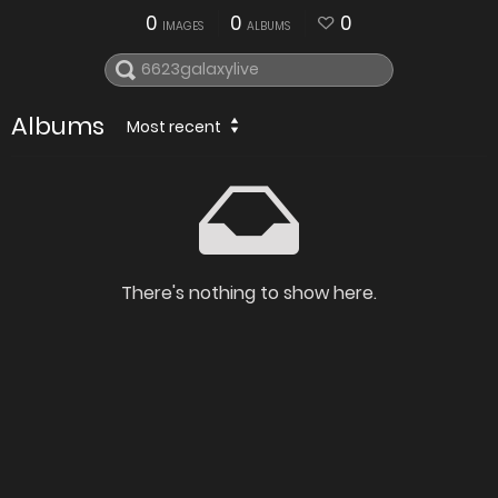
0
0
0
IMAGES
ALBUMS
Albums
Most recent
There's nothing to show here.