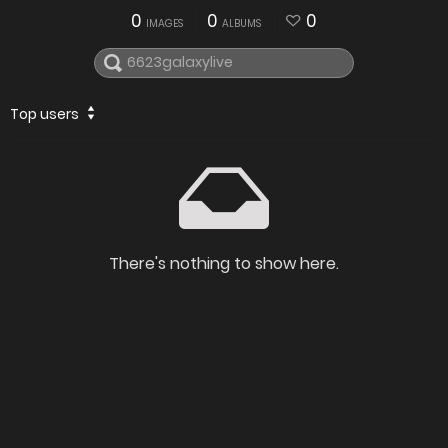
0
0
0
IMAGES
ALBUMS
Top users
There's nothing to show here.