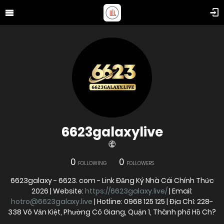
6623galaxylive
0
0
FOLLOWING
FOLLOWERS
6623galaxy - 6623. com - Link Đăng Ký Nhà Cái Chính Thức
2026 | Website:
https://6623galaxy.live/
| Email:
hotro@6623galaxy.live
| Hotline: 0968 125 125 | Địa Chỉ: 228-
338 Võ Văn Kiệt, Phường Cô Giang, Quận 1, Thành phố Hồ Ch?