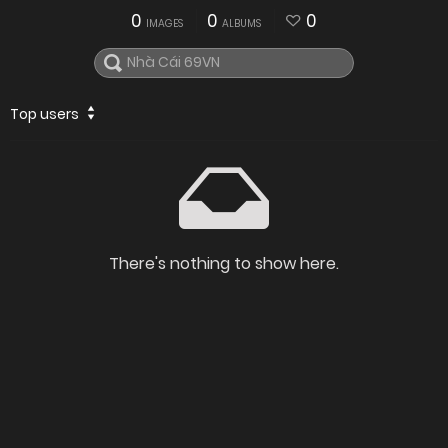
0
0
0
IMAGES
ALBUMS
Top users
There's nothing to show here.