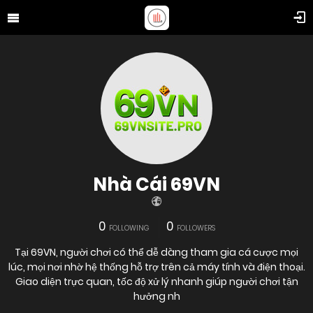
Nhà Cái 69VN
0
0
FOLLOWING
FOLLOWERS
Tại 69VN, người chơi có thể dễ dàng tham gia cá cược mọi
lúc, mọi nơi nhờ hệ thống hỗ trợ trên cả máy tính và điện thoại.
Giao diện trực quan, tốc độ xử lý nhanh giúp người chơi tận
hưởng nh