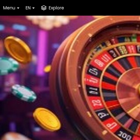
Menu
EN
Explore