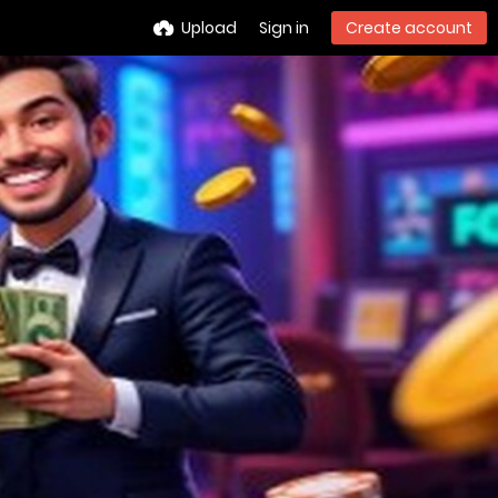
Upload
Sign in
Create account