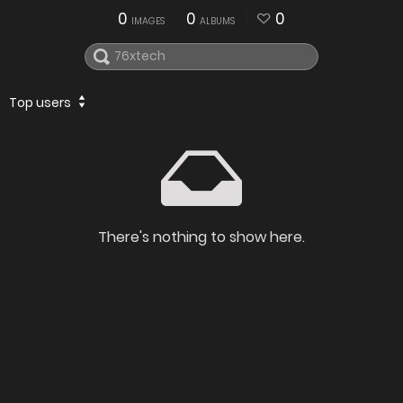
0
0
0
IMAGES
ALBUMS
Top users
There's nothing to show here.