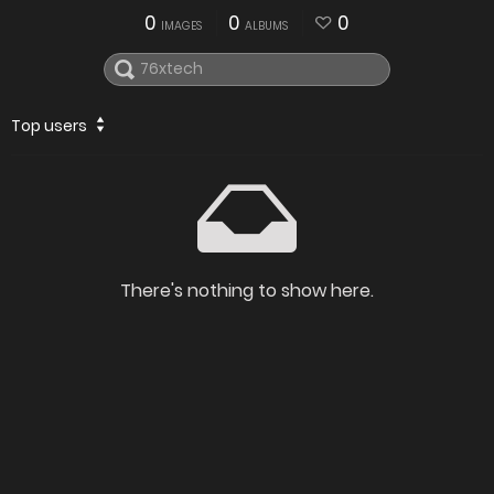
0
0
0
IMAGES
ALBUMS
Top users
There's nothing to show here.