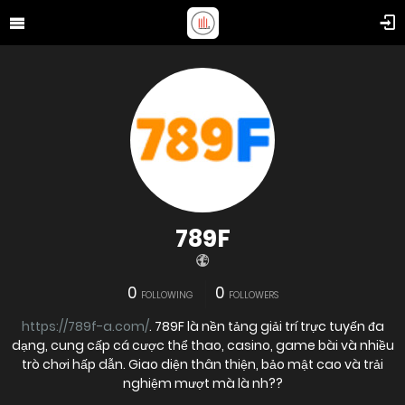
789F
0
0
FOLLOWING
FOLLOWERS
https://789f-a.com/
. 789F là nền tảng giải trí trực tuyến đa
dạng, cung cấp cá cược thể thao, casino, game bài và nhiều
trò chơi hấp dẫn. Giao diện thân thiện, bảo mật cao và trải
nghiệm mượt mà là nh??