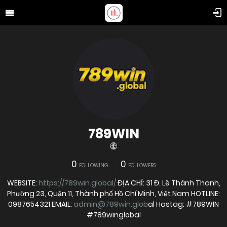
789WIN
0
0
FOLLOWING
FOLLOWERS
WEBSITE:
https://789win.global/
ĐỊA CHỈ: 31 Đ. Lê Thánh Thanh,
Phường 23, Quận 11, Thành phố Hồ Chí Minh, Việt Nam HOTLINE:
0987654321 EMAIL:
admin@789win.glob
al Hastag: #789WIN
#789winglobal