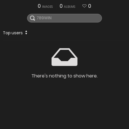
0
0
0
IMAGES
ALBUMS
Top users
There's nothing to show here.