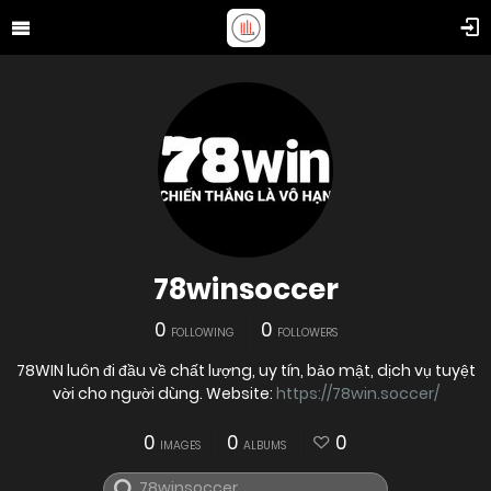
78winsoccer
0
0
FOLLOWING
FOLLOWERS
78WIN luôn đi đầu về chất lượng, uy tín, bảo mật, dịch vụ tuyệt
vời cho người dùng. Website:
https://78win.soccer/
0
0
0
IMAGES
ALBUMS