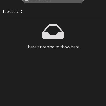
Top users
There's nothing to show here.