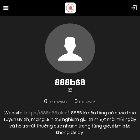
888b68
0
0
FOLLOWING
FOLLOWERS
Website:
https://888b68.club/
. 888B là nền tảng cá cược trực
tuyến uy tín, mang đến trải nghiệm giải trí mượt mà mỗi ngày
và hỗ trợ rút thưởng cực nhanh trong từng giờ, đảm bảo
không delay.