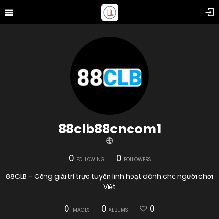
88clb88cncom1
0
0
FOLLOWING
FOLLOWERS
88CLB – Cổng giải trí trực tuyến linh hoạt dành cho người chơi
Việt
0
0
0
IMAGES
ALBUMS