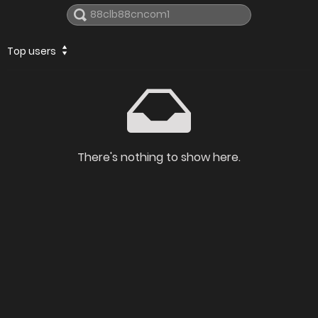
Top users
There's nothing to show here.