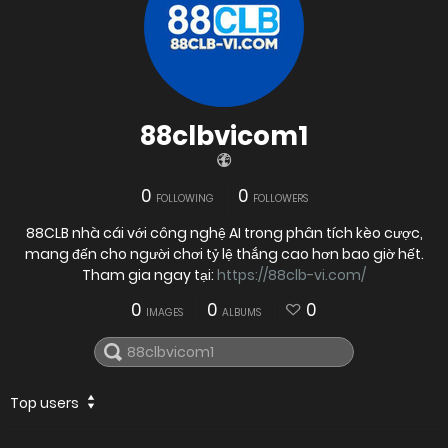
88clbvicom1
0
0
FOLLOWING
FOLLOWERS
88CLB nhà cái với công nghệ AI trong phân tích kèo cược,
mang đến cho người chơi tỷ lệ thắng cao hơn bao giờ hết.
Tham gia ngay tại:
https://88clb-vi.com/
0
0
0
IMAGES
ALBUMS
Top users