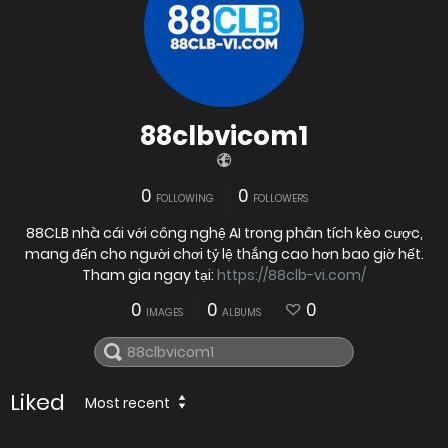
88clbvicom1
0
0
FOLLOWING
FOLLOWERS
88CLB nhà cái với công nghệ AI trong phân tích kèo cược,
mang đến cho người chơi tỷ lệ thắng cao hơn bao giờ hết.
Tham gia ngay tại:
https://88clb-vi.com/
0
0
0
IMAGES
ALBUMS
Liked
Most recent