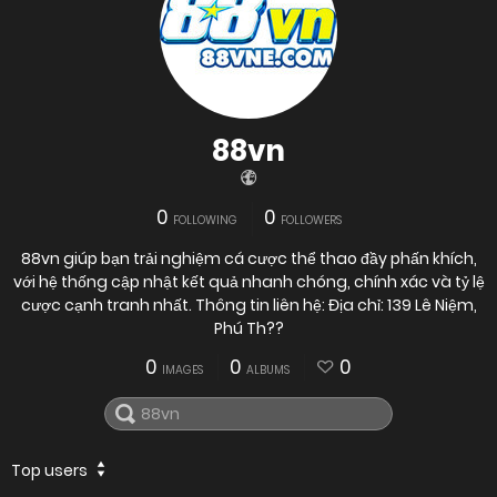
88vn
0
0
FOLLOWING
FOLLOWERS
88vn giúp bạn trải nghiệm cá cược thể thao đầy phấn khích,
với hệ thống cập nhật kết quả nhanh chóng, chính xác và tỷ lệ
cược cạnh tranh nhất. Thông tin liên hệ: Địa chỉ: 139 Lê Niệm,
Phú Th??
0
0
0
IMAGES
ALBUMS
Top users