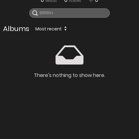
0
0
0
IMAGES
ALBUMS
Albums
Most recent
There's nothing to show here.