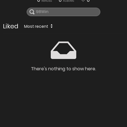
0
0
0
IMAGES
ALBUMS
Liked
Most recent
There's nothing to show here.